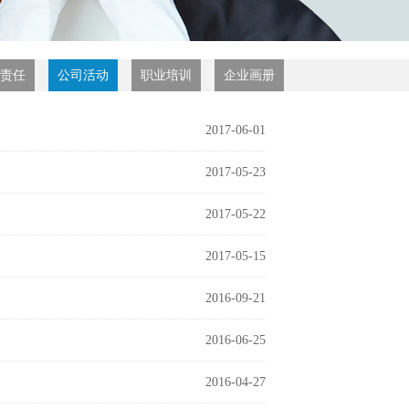
责任
公司活动
职业培训
企业画册
2017-06-01
2017-05-23
2017-05-22
2017-05-15
2016-09-21
2016-06-25
2016-04-27