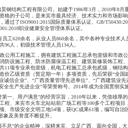
珈昊钢结构工程有限公司。始建于
1986年3月，2010
资格的子公司，是来宾市最具经济、技术实力和市场影响
ISO9001:2015国际质量体系认证、GB/T50430
O45001:2018职业健康安全管理体系认证。
现有员工620余名，从业人员860余名，其中各种专业技术人
96人，初级技术管理人员134人。
政公用工程施工，拥有建筑工程施工总承包壹级和市政
消防设施工程、防水防腐保温工程、建筑装修装饰工程、
共
11项专业承包壹级，
机电工程施工总承包贰级，钢结构
造价乙级资质（暂定期一年）多项资质，先后荣获
“全国
诚信企业”、“广西质量管理先进单位”、“广西建筑业先进
安全生产先进企业”等荣誉称号。2014年成为全国贯彻
誉第一、用户满意”的经营宗旨，2010年以来，凭借雄厚
工程、来宾市火车北站站前广场工程等100多个工程项目
项、市级安全文明工地54项，获QC成果61项，编写自治
会形象及美誉度不断提升。
强不息”的企业精神，深耕来宾、立足广西、面向全国，