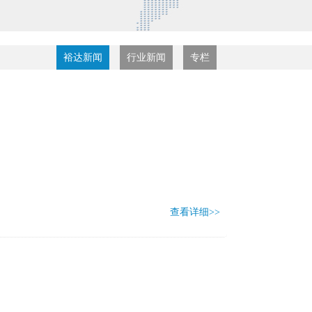
裕达新闻
行业新闻
专栏
查看详细>>