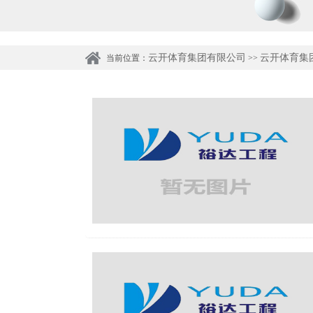
云开体育集团有限公司
云开体育集
当前位置：
>>