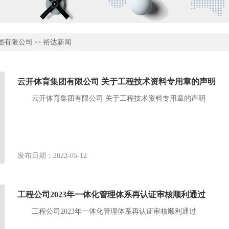
团有限公司
裕达新闻
>>
云开体育集团有限公司 关于工程技术资料专用章的声明
云开体育集团有限公司 关于工程技术资料专用章的声明
发布日期：
2022-05-12
工程公司2023年一体化管理体系再认证审核顺利通过
工程公司2023年一体化管理体系再认证审核顺利通过