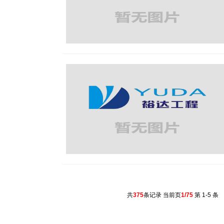
共
375
条记录 当前页
1/75
第 1-5 条