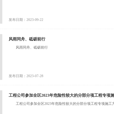
发布日期：
2023-09-22
风雨同舟、砥砺前行
风雨同舟、砥砺前行
发布日期：
2023-07-28
工程公司参加全区2023年危险性较大的分部分项工程专项
工程公司参加全区2023年危险性较大的分部分项工程专项施