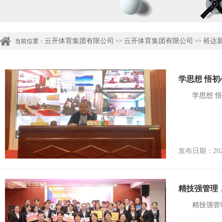
云开体育集团有限公司
云开体育集团有限公司
裕达
当前位置：
>>
>>
学思想 悟
学思想 
发布日期：
20
精技强管理
精技强管