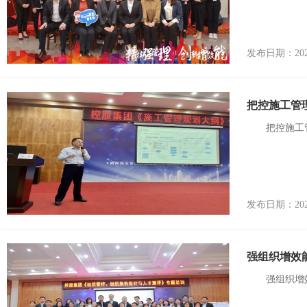
发布日期：
20
把控施工管
把控施工
发布日期：
20
强组织增效
强组织增