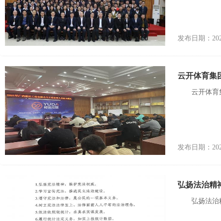
发布日期：
20
云开体育集团
云开体育
发布日期：
20
弘扬法治精
弘扬法治