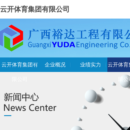
云开体育集团有限公司
云开体育集团有
企业概况
业绩实力
云开体育
限公司
限公