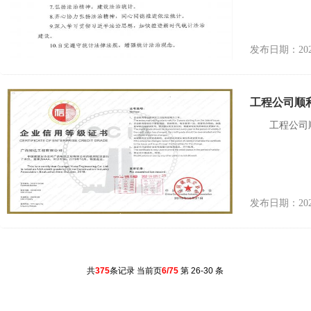
发布日期：
20
工程公司顺利
工程公司
发布日期：
20
共
375
条记录 当前页
6/75
第 26-30 条