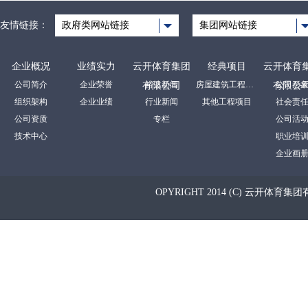
友情链接：
政府类网站链接
集团网站链接
企业概况
业绩实力
云开体育集团
经典项目
云开体育
公司简介
企业荣誉
裕达新闻
房屋建筑工程项目
公司形
有限公司
有限公
组织架构
企业业绩
行业新闻
其他工程项目
社会责
公司资质
专栏
公司活
技术中心
职业培
企业画
OPYRIGHT 2014 (C) 云开体育集团