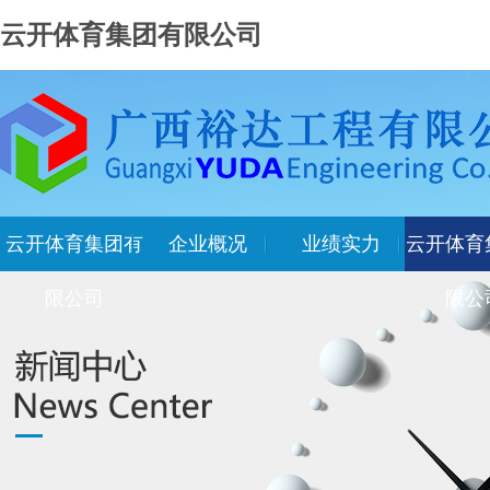
云开体育集团有限公司
云开体育集团有
企业概况
业绩实力
云开体育
限公司
限公