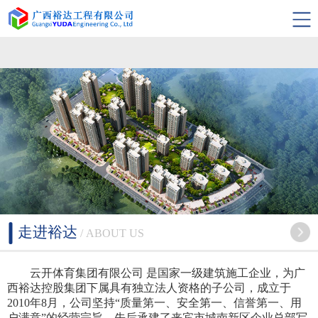
云开体育集团有限公司
走进裕达
/ ABOUT US
云开体育集团有限公司 是国家一级建筑施工企业，为广
西裕达控股集团下属具有独立法人资格的子公司，成立于
2010年8月，公司坚持“质量第一、安全第一、信誉第一、用
户满意”的经营宗旨，先后承建了来宾市城南新区企业总部写