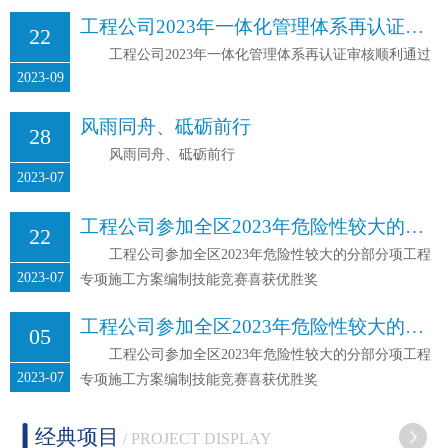
工程公司2023年一体化管理体系再认证审核顺利通过
22
工程公司2023年一体化管理体系再认证审核顺利通过
2023-09
风雨同舟、砥砺前行
28
风雨同舟、砥砺前行
2023-07
工程公司参加全区2023年危险性较大的分部分项工程专项施工方案编制技能竞赛喜获优胜奖
22
工程公司参加全区2023年危险性较大的分部分项工程
2023-07
专项施工方案编制技能竞赛喜获优胜奖
工程公司参加全区2023年危险性较大的分部分项工程专项施工方案编制技能竞赛喜获优胜奖
05
工程公司参加全区2023年危险性较大的分部分项工程
2023-07
专项施工方案编制技能竞赛喜获优胜奖
经典项目
/ PROJECT DISPLAY