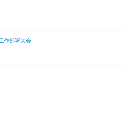
年工作部署大会