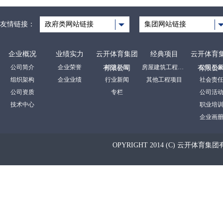
友情链接：
政府类网站链接
集团网站链接
企业概况
业绩实力
云开体育集团
经典项目
云开体育
公司简介
企业荣誉
裕达新闻
房屋建筑工程项目
公司形
有限公司
有限公
组织架构
企业业绩
行业新闻
其他工程项目
社会责
公司资质
专栏
公司活
技术中心
职业培
企业画
OPYRIGHT 2014 (C) 云开体育集团