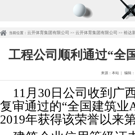
云开体育集团有限公司
云开体育集团有限公司
裕达
当前位置：
>>
>>
工程公司顺利通过“全国
来源：本站 | 编辑：管理
11月30日公司收到
复审通过的
“
全国建筑业
2019年获得该荣誉以来