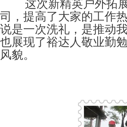
这次新精英户外拓
司，
提高了大家的工作
说是一次洗礼，是推动
也展现了裕达人敬业勤
风貌。