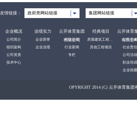
友情链接：
政府类网站链接
集团网站链接
企业概况
业绩实力
云开体育集团
经典项目
云开体育
公司简介
企业荣誉
裕达新闻
房屋建筑工程项目
公司形
有限公司
有限公
组织架构
企业业绩
行业新闻
其他工程项目
社会责
公司资质
专栏
公司活
技术中心
职业培
企业画
OPYRIGHT 2014 (C) 云开体育集团