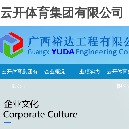
云开体育集团有限公司
云开体育集团有
企业概况
业绩实力
云开体育
限公司
限公