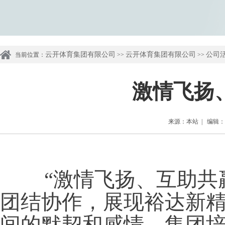
云开体育集团有限公司
云开体育集团有限公司
公司
当前位置：
>>
>>
激情飞扬
来源：本站 | 编辑：管理
“激情飞扬、互助共
团结协作
，展现
裕达新
间的默契和感情
，
集团