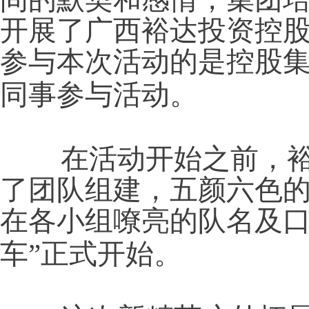
开展了广西裕达投资控股
参与本次活动的是控股
同事参与活动。
在活动开始之前，
了
团队组建，五颜六色
在各小组嘹亮的队名及
车”正式开始。