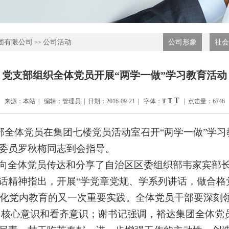
团有限公司
公司活动
公司形象
社会
>>
党支部组织全体党员开展“两学一做”学习教育活动
T
T
来源：本站 | 编辑：管理员 | 日期：2016-09-21 | 字体：
T
| 点击量：6746
部全体党员在集团七楼党员活动室召开“两学一做”学
委员罗秋梅同志到会指导。
向全体党员传达和分享了自治区区委组织部韦家宾部长
话精神指出，开展“学党章党规、学系列讲话，做合格
化党内教育的又一次重要实践。全体党员干部要深刻领
、核心意识和看齐意识；谢书记强调，裕达集团全体党