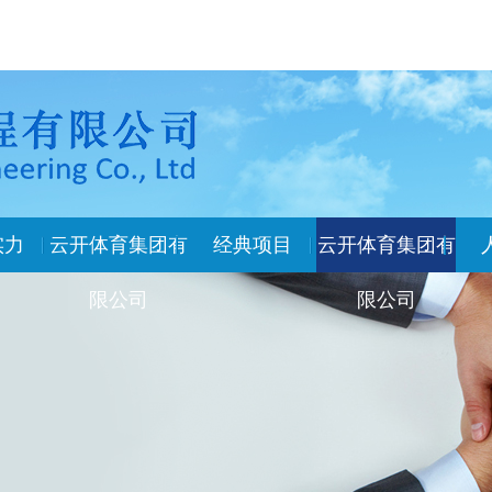
实力
云开体育集团有
经典项目
云开体育集团有
限公司
限公司