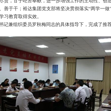
尽责，甘于吃苦奉献，进一步增强工作的主动性、创
、善于干；裕达集团党支部将坚决贯彻落实“两学一做
学习教育取得实效。
书记兼组织委员罗秋梅同志的具体指导下，完成了推