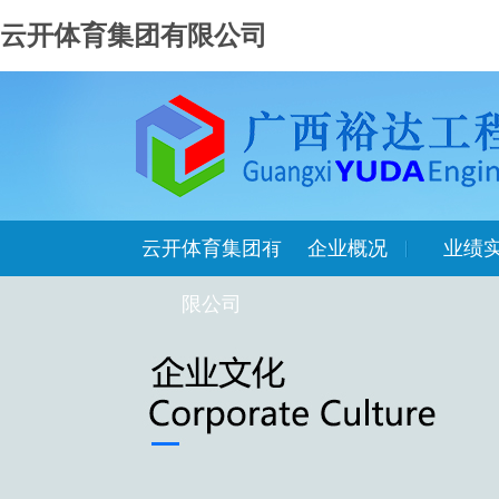
云开体育集团有限公司
云开体育集团有
企业概况
业绩
限公司