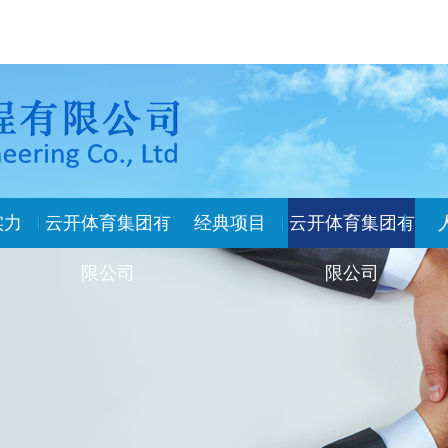
实力
云开体育集团有
经典项目
云开体育集团有
限公司
限公司