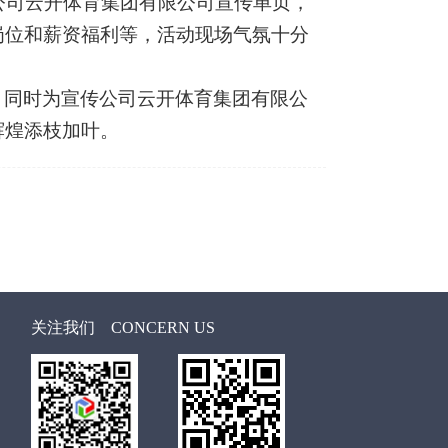
公司云开体育集团有限公司宣传单页，
岗位和薪资福利等，活动现场气氛十分
，同时为宣传公司云开体育集团有限公
辉煌添枝加叶。
关注我们
CONCERN US