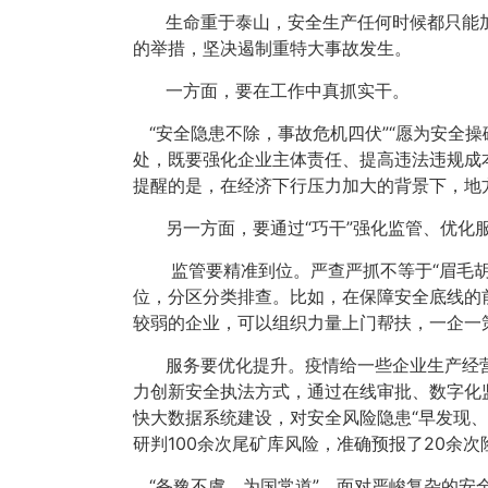
生命重于泰山，安全生产任何时候都只能加
的举措，坚决遏制重特大事故发生。
一方面，要在工作中真抓实干。
“安全隐患不除，事故危机四伏”“愿为安全
处，既要强化企业主体责任、提高违法违规成
提醒的是，在经济下行压力加大的背景下，地
另一方面，要通过“巧干”强化监管、优化
监管要精准到位。严查严抓不等于“眉毛胡子
位，分区分类排查。比如，在保障安全底线的
较弱的企业，可以组织力量上门帮扶，一企一
服务要优化提升。疫情给一些企业生产经营
力创新安全执法方式，通过在线审批、数字化
快大数据系统建设，对安全风险隐患“早发现、
研判100余次尾矿库风险，准确预报了20余
“备豫不虞，为国常道”。
面对严峻复杂的安