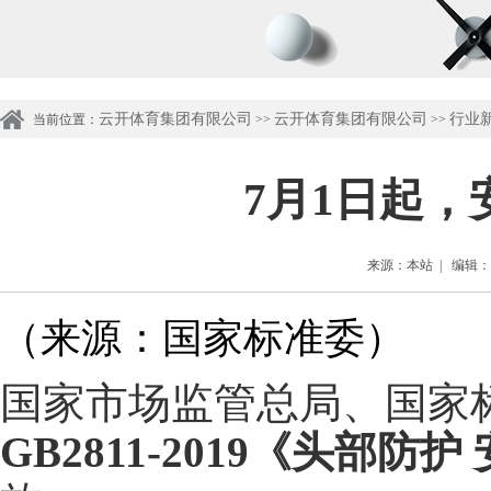
云开体育集团有限公司
云开体育集团有限公司
行业
当前位置：
>>
>>
7月1日起
来源：本站 | 编辑：管理
（来源：
国家标准委
）
国家市场监管总局、国家
GB2811-2019《头部防护