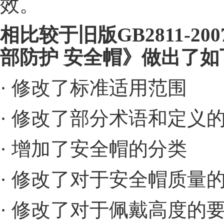
效。
相比较于旧版GB2811-20
部防护 安全帽》做出了如
· 修改了标准适用范围
· 修改了部分术语和定义
· 增加了安全帽的分类
· 修改了对于安全帽质量
· 修改了对于佩戴高度的