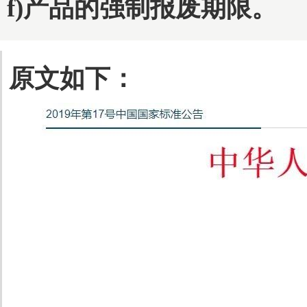
f)产品的强制报废期限。
原文如下：