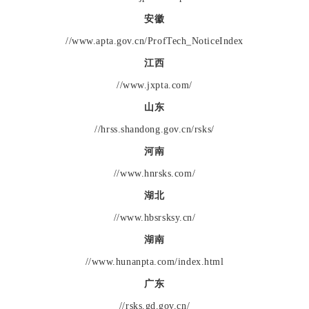
安徽
//www.apta.gov.cn/ProfTech_NoticeIndex
江西
//www.jxpta.com/
山东
//hrss.shandong.gov.cn/rsks/
河南
//www.hnrsks.com/
湖北
//www.hbsrsksy.cn/
湖南
//www.hunanpta.com/index.html
广东
//rsks.gd.gov.cn/