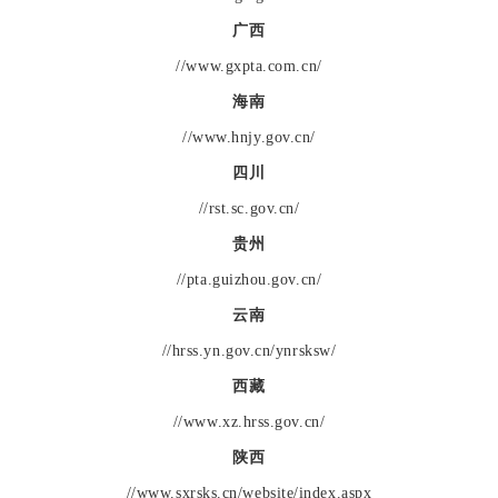
广西
//www.gxpta.com.cn/
海南
//www.hnjy.gov.cn/
四川
//rst.sc.gov.cn/
贵州
//pta.guizhou.gov.cn/
云南
//hrss.yn.gov.cn/ynrsksw/
西藏
//www.xz.hrss.gov.cn/
陕西
//www.sxrsks.cn/website/index.aspx