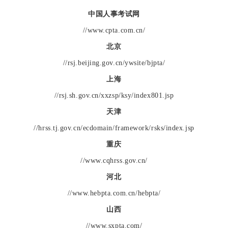
中国人事考试网
//www.cpta.com.cn/
北京
//rsj.beijing.gov.cn/ywsite/bjpta/
上海
//rsj.sh.gov.cn/xxzsp/ksy/index801.jsp
天津
//hrss.tj.gov.cn/ecdomain/framework/rsks/index.jsp
重庆
//www.cqhrss.gov.cn/
河北
//www.hebpta.com.cn/hebpta/
山西
//www.sxpta.com/