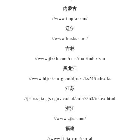
内蒙古
//www.impta.com/
辽宁
//www.lnrsks.com/
吉林
//www.jlzkb.com/cms/root/index.vm
黑龙江
//www.hljrsks.org.cn/hljrsks/ks24/index.ks
江苏
//jshrss.jiangsu.gov.cn/col/col57253/index.html
浙江
//www.zjks.com/
福建
//www.fjpta.com/portal