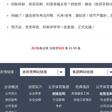
招标投标、政府采购，到底谁服从谁？财政部：修改《政府采购
明确了！建造师等考试作弊、代考/替考，属犯罪！情节严重的，
明天起，资质审批、职称评审等一批新规，正式实施！
共
236
条记录 当前页
5/24
第 41-50 条
友情链接：
政府类网站链接
集团网站链接
企业概况
业绩实力
云开体育集团
经典项目
云开体育
公司简介
企业荣誉
裕达新闻
房屋建筑工程项目
公司形
有限公司
有限公
组织架构
企业业绩
行业新闻
其他工程项目
社会责
公司资质
专栏
公司活