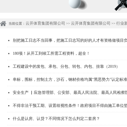
云开体育集团有限公司
云开体育集团有限公司
行业
当前位置：
>>
>>
别把施工日志不当回事，把施工日志写的好的人才有资格做项目
180项！从开工到竣工所需工程资料，超全！
工程建设中的发包、承包、分包、转包、内包、挂靠（2019）
串标，围标，控制土方，沙石，钢材价格均属“黑恶势力”认定标
安全生产 ▏应急管理部、公安部、最高人民法院、最高人民检察
不得非法干预工期、设置歧视性条件！政府项目不得由施工单位
什么是认房、认贷？不同情况下怎么判定二套房？