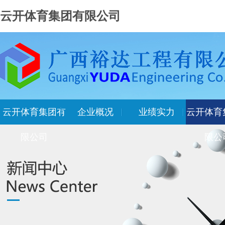
云开体育集团有限公司
云开体育集团有
企业概况
业绩实力
云开体育
限公司
限公