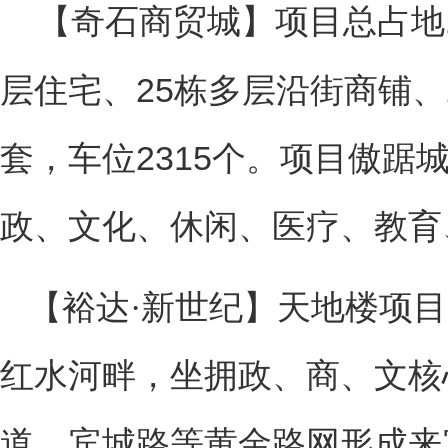
【奇石商贸城】项目总占地
层住宅、
25栋多层沿街商铺、
套，车位
2315个。项目傲
政、文化、休闲、医疗、教育
【裕达·新世纪】天地楼项
红水河畔，坐拥政、商、文核
道、宾城路等黄金路网形成来