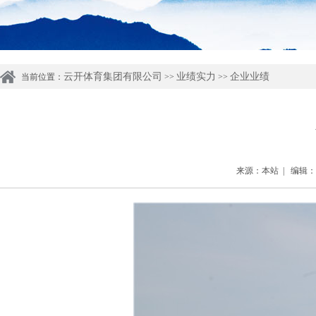
云开体育集团有限公司
业绩实力
企业业绩
当前位置：
>>
>>
来源：本站 | 编辑：管理