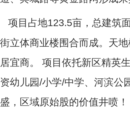
123.5亩，总建筑
项目占地
街立体商业楼围合而成。天地
居宜商。 项目依托新区精英
资幼儿园
/小学
/中学、河滨公
盛，区域原始股的价值井喷