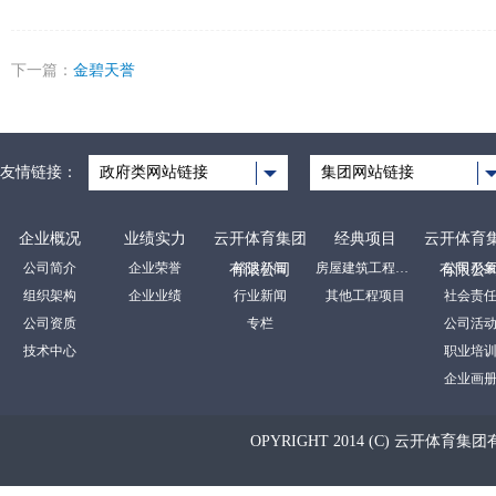
下一篇：
金碧天誉
友情链接：
政府类网站链接
集团网站链接
企业概况
业绩实力
云开体育集团
经典项目
云开体育
公司简介
企业荣誉
裕达新闻
房屋建筑工程项目
公司形
有限公司
有限公
组织架构
企业业绩
行业新闻
其他工程项目
社会责
公司资质
专栏
公司活
技术中心
职业培
企业画
OPYRIGHT 2014 (C) 云开体育集团