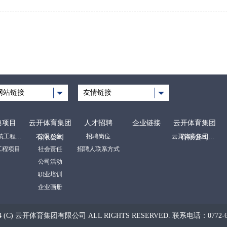
网站链接
友情链接
典项目
云开体育集团
人才招聘
企业链接
云开体育集团
房屋建筑工程项目
公司形象
招聘岗位
云开体育集团有限公司
有限公司
有限公司
工程项目
社会责任
招聘人联系方式
公司活动
职业培训
企业画册
014 (C) 云开体育集团有限公司 ALL RIGHTS RESERVED. 联系电话：0772-