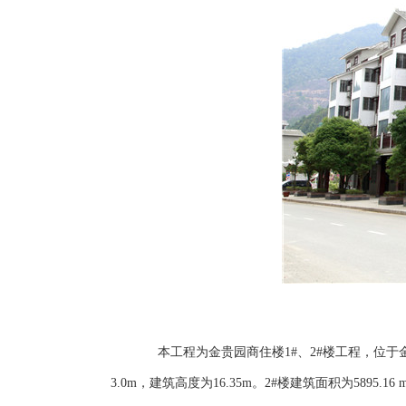
本工程为金贵园商住楼
1#
、
2#
楼工程，位于
3.0m
，建筑高度为
16.35m
。
2#
楼建筑面积为
5895.16 