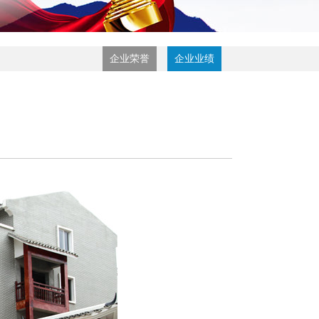
企业荣誉
企业业绩