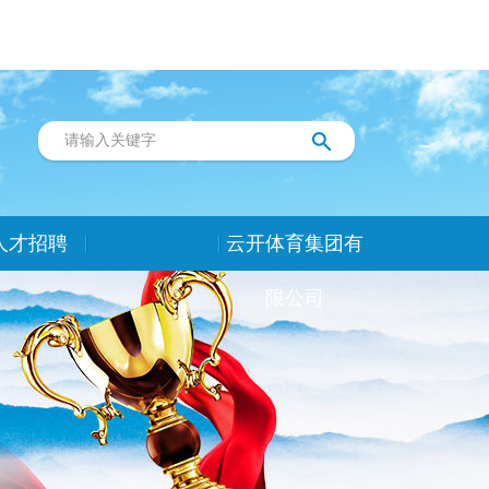
人才招聘
云开体育集团有
限公司