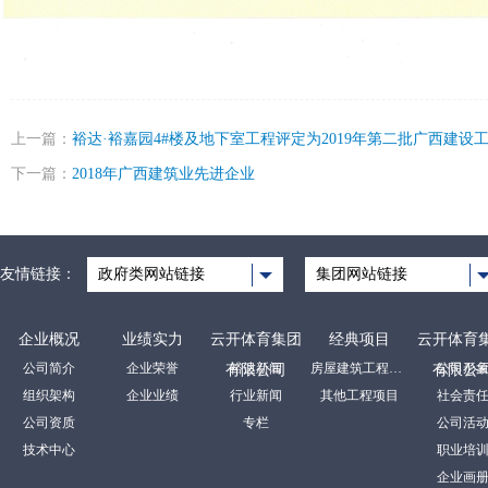
上一篇：
裕达·裕嘉园4#楼及地下室工程评定为2019年第二批广西建设
下一篇：
2018年广西建筑业先进企业
友情链接：
政府类网站链接
集团网站链接
企业概况
业绩实力
云开体育集团
经典项目
云开体育
公司简介
企业荣誉
裕达新闻
房屋建筑工程项目
公司形
有限公司
有限公
组织架构
企业业绩
行业新闻
其他工程项目
社会责
公司资质
专栏
公司活
技术中心
职业培
企业画