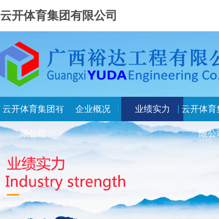
云开体育集团有限公司
云开体育集团有
企业概况
业绩实力
云开体育
限公司
限公