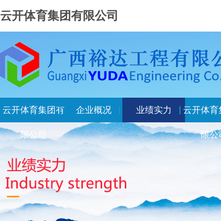
云开体育集团有限公司
云开体育集团有
企业概况
业绩实力
云开体育
限公司
限公