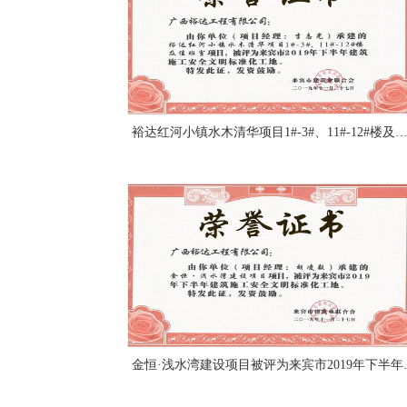
裕达红河小镇水木清华项目1#-3#、11#-12#楼及值班室项目被评为来宾市2019年下半年建筑施工安全文明标准化工地（项目经理
金恒·浅水湾建设项目被评为