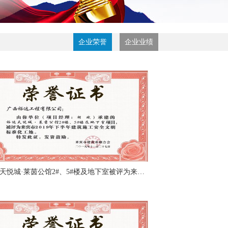
企业荣誉
企业业绩
裕达天悦城·莱茵公馆2#、5#楼及地下室被评为来宾市2019年下半年建筑施工安全文明标准化工地（项目经理：胡斌）