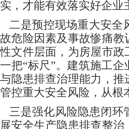
实，才能有效落实好企业
二是预控现场重大安全
故危险因素及事故惨痛教
性文件层面，为房屋市政
一把“标尺”。建筑施工企
与隐患排查治理能力，推
管控重大安全风险，从根
三是强化风险隐患闭环
展安全生产隐患排查整治