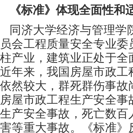
《标准》体现全面性和
同济大学经济与管理学
员会工程质量安全专业委
柱产业，建筑业正处于全
近年来，我国房屋市政工
依然较大，群死群伤事故
房屋市政工程生产安全事
生产安全事故，死亡数百
害等重大事故。《标准》