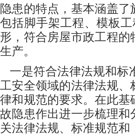
隐患的特点，基本涵盖了
包括脚手架工程、模板工
形，符合房屋市政工程的
生产。
一是符合法律法规和标
工安全领域的法律法规、
律和规范的要求。在此基
故隐患作出进一步梳理和
关法律法规、标准规范和