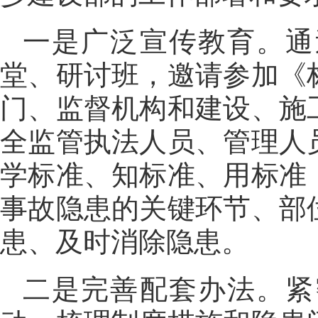
一是广泛宣传教育。通
堂、研讨班，邀请参加《
门、监督机构和建设、施
全监管执法人员、管理人
学标准、知标准、用标准
事故隐患的关键环节、部
患、及时消除隐患。
二是完善配套办法。紧