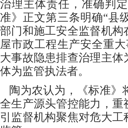
治理主体责任，准确判
准》正文第三条明确“县
部门和施工安全监督机构
屋市政工程生产安全重大
大事故隐患排查治理主体
体为监管执法者。
陶为农认为，《标准》
全生产源头管控能力，重
引监督机构聚焦对危大工