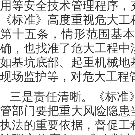
用等安全技术管理程序，
《标准》高度重视危大工
第十五条，情形范围基
确，也找准了危大工程中
如基坑底部、起重机械地
现场监护等，对危大工程
三是责任清晰。《标准
管部门要把重大风险隐患
执法的重要依据，督促工