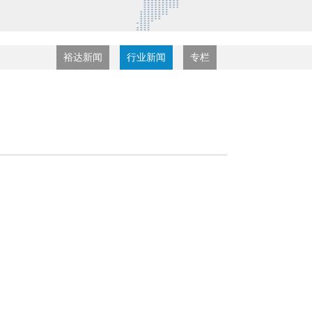
裕达新闻
行业新闻
专栏