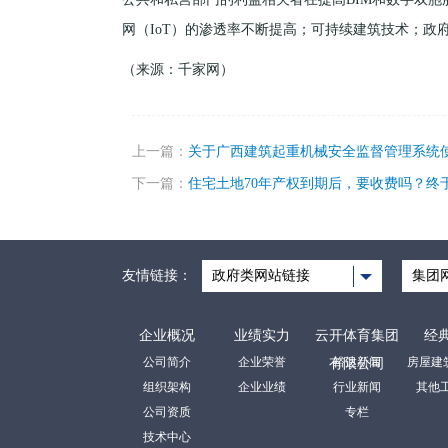
网（IoT）的渗透率不断提高；可持续建筑技术；政
（来源：千家网）
上一篇：
关于广西建筑起重机械安全监督管理系统
下一篇：
住宅土地70年产权到期后，要收费吗？终
友情链接：
政府类网站链接
集团
企业概况
业绩实力
云开体育集团
经
公司简介
企业荣誉
裕达新闻
有限公司
组织架构
企业业绩
行业新闻
其他
公司资质
专栏
技术中心