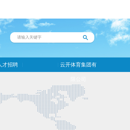
人才招聘
云开体育集团有
限公司