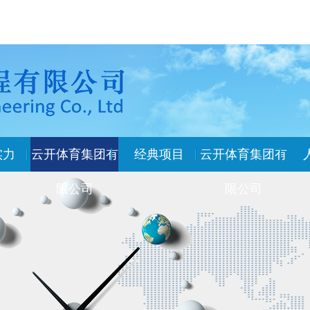
实力
云开体育集团有
经典项目
云开体育集团有
限公司
限公司