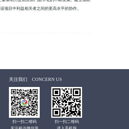
建设项目中利益相关者之间的更高水平的协作。
关注我们
CONCERN US
扫一扫二维码
扫一扫二维码
关注裕达微信号
进入手机版