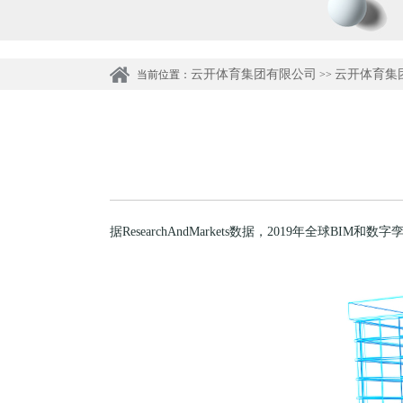
云开体育集团有限公司
云开体育集
当前位置：
>>
据ResearchAndMarkets数据，2019年全球B