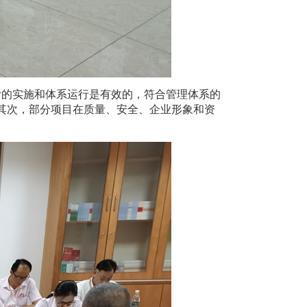
的实施和体系运行是有效的，符合管理体系的
其次，部分项目在质量、安全、企业形象和资