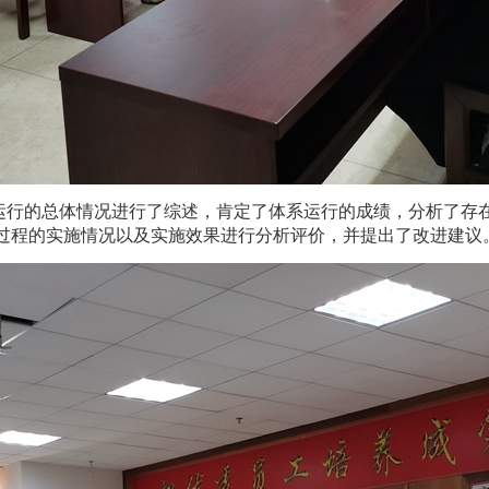
行的总体情况进行了综述，肯定了体系运行的成绩，分析了存在
过程的实施情况以及实施效果进行分析评价，并提出了改进建议