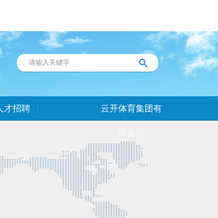
人才招聘
云开体育集团有
限公司