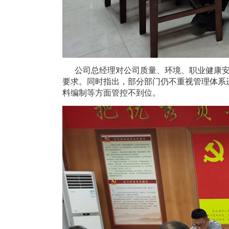
公司总经理对公司质量、环境、职业健康安
要求。同时指出，部分部门仍不重视管理体系
料编制等方面管控不到位。