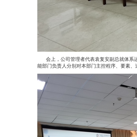
会上，公司管理者代表袁复安副总就体系运
能部门负责人分别对本部门主控程序、要素、