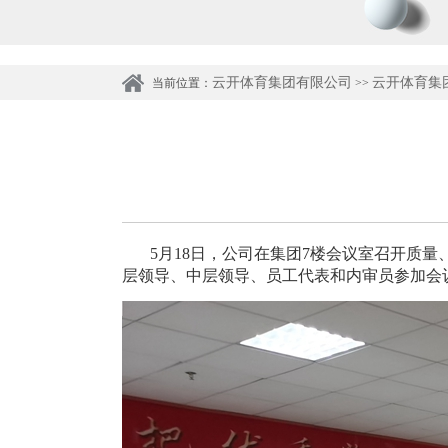
云开体育集团有限公司
云开体育集
当前位置：
>>
5月18日，公司在集团7楼会议室召开质量
层领导、中层领导、员工代表和内审员参加会