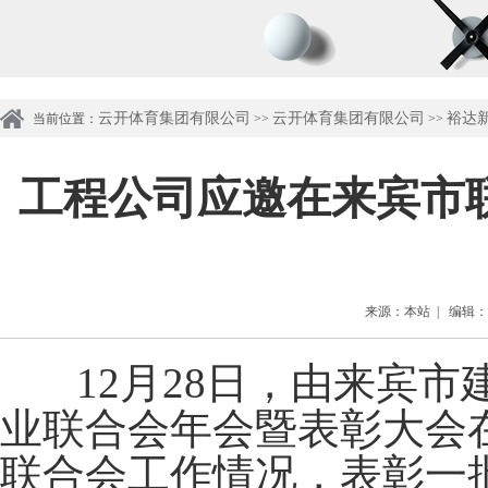
云开体育集团有限公司
云开体育集团有限公司
裕达
当前位置：
>>
>>
工程公司应邀在来宾市
来源：本站 | 编辑：管理
12月28日，由来宾市建
业联合会年会暨表彰大会在
联合会工作情况，表彰一