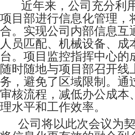
近年来，公司充分利用
项目部进行信息化管理，
合。实现公司内部信息互
人员匹配、机械设备、成
台。项目监控指挥中心的
随时随地与项目部召开线
务，避免了区域限制。通
审核流程，减低办公成本
理水平和工作效率。
公司将以此次会议为契