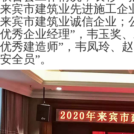
来宾市建筑业先进施工企
来宾市建筑业诚信企业；
优秀企业经理”，韦玉奖、
优秀建造师”，韦凤玲、赵
安全员”。