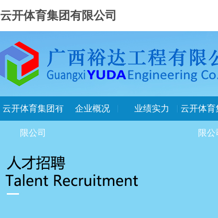
云开体育集团有限公司
云开体育集团有
企业概况
业绩实力
云开体育
限公司
限公