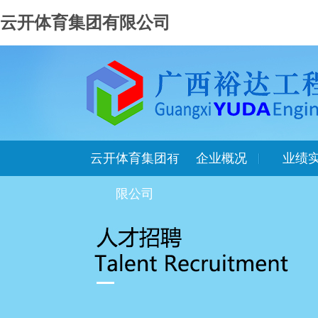
云开体育集团有限公司
云开体育集团有
企业概况
业绩
限公司