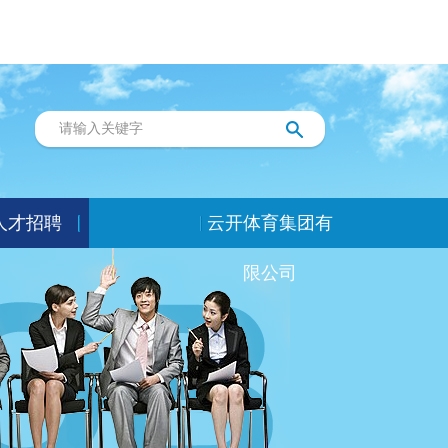
人才招聘
云开体育集团有
限公司