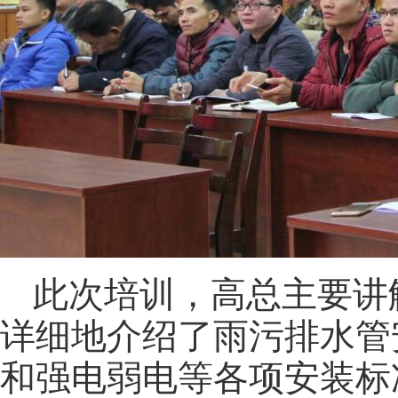
此次培训，高总主要讲
详细地介绍了雨污排水管
和强电弱电等各项安装标