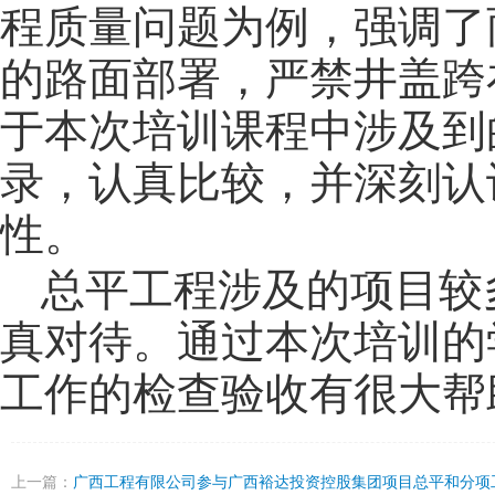
程质量问题为例，强调了
的路面部署，严禁井盖跨
于本次培训课程中涉及到
录，认真比较，并深刻认
性。
总平工程涉及的项目较
真对待。通过本次培训的
工作的检查验收有很大帮
上一篇：
广西工程有限公司参与广西裕达投资控股集团项目总平和分项