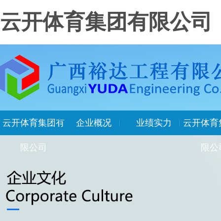
云开体育集团有限公司
云开体育集团有
企业概况
业绩实力
云开体育
限公司
限公