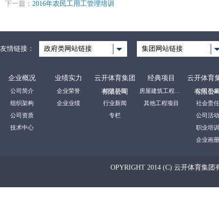
下一篇：
2016年农民工用工管理培训
友情链接：
政府类网站链接
集团网站链接
企业概况
业绩实力
云开体育集团
经典项目
云开体育
公司简介
企业荣誉
裕达新闻
房屋建筑工程项目
公司形
有限公司
有限公
组织架构
企业业绩
行业新闻
其他工程项目
社会责
公司资质
专栏
公司活
技术中心
职业培
企业画
OPYRIGHT 2014 (C) 云开体育集团