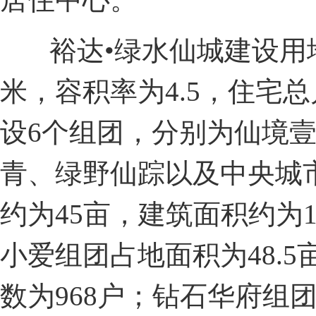
裕达•绿水仙城建设用
米，容积率为
4.5
，住宅总
设
6
个组团，分别为仙境
青、绿野仙踪以及中央城
约为
45
亩，建筑面积约为
小爱组团占地面积为
48.5
数为
968
户；钻石华府组